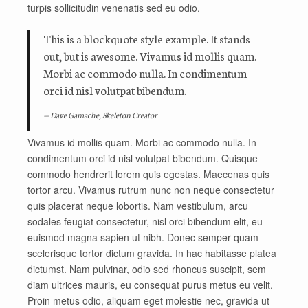
turpis sollicitudin venenatis sed eu odio.
This is a blockquote style example. It stands
out, but is awesome. Vivamus id mollis quam.
Morbi ac commodo nulla. In condimentum
orci id nisl volutpat bibendum.
Dave Gamache, Skeleton Creator
Vivamus id mollis quam. Morbi ac commodo nulla. In
condimentum orci id nisl volutpat bibendum. Quisque
commodo hendrerit lorem quis egestas. Maecenas quis
tortor arcu. Vivamus rutrum nunc non neque consectetur
quis placerat neque lobortis. Nam vestibulum, arcu
sodales feugiat consectetur, nisl orci bibendum elit, eu
euismod magna sapien ut nibh. Donec semper quam
scelerisque tortor dictum gravida. In hac habitasse platea
dictumst. Nam pulvinar, odio sed rhoncus suscipit, sem
diam ultrices mauris, eu consequat purus metus eu velit.
Proin metus odio, aliquam eget molestie nec, gravida ut