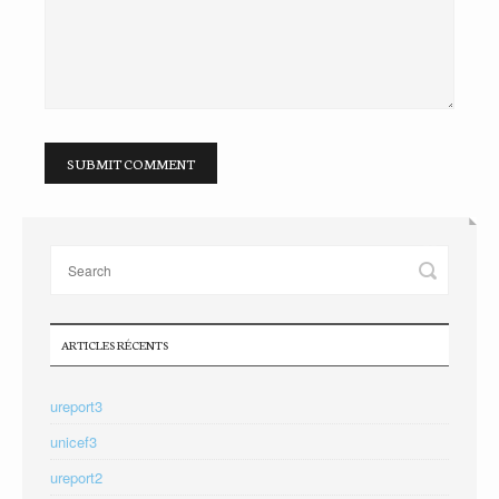
ARTICLES RÉCENTS
ureport3
unicef3
ureport2