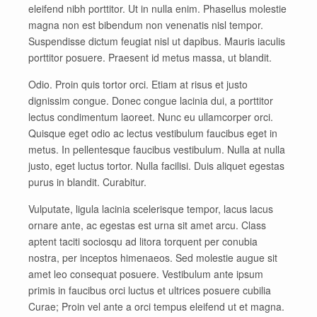
eleifend nibh porttitor. Ut in nulla enim. Phasellus molestie
magna non est bibendum non venenatis nisl tempor.
Suspendisse dictum feugiat nisl ut dapibus. Mauris iaculis
porttitor posuere. Praesent id metus massa, ut blandit.
Odio. Proin quis tortor orci. Etiam at risus et justo
dignissim congue. Donec congue lacinia dui, a porttitor
lectus condimentum laoreet. Nunc eu ullamcorper orci.
Quisque eget odio ac lectus vestibulum faucibus eget in
metus. In pellentesque faucibus vestibulum. Nulla at nulla
justo, eget luctus tortor. Nulla facilisi. Duis aliquet egestas
purus in blandit. Curabitur.
Vulputate, ligula lacinia scelerisque tempor, lacus lacus
ornare ante, ac egestas est urna sit amet arcu. Class
aptent taciti sociosqu ad litora torquent per conubia
nostra, per inceptos himenaeos. Sed molestie augue sit
amet leo consequat posuere. Vestibulum ante ipsum
primis in faucibus orci luctus et ultrices posuere cubilia
Curae; Proin vel ante a orci tempus eleifend ut et magna.