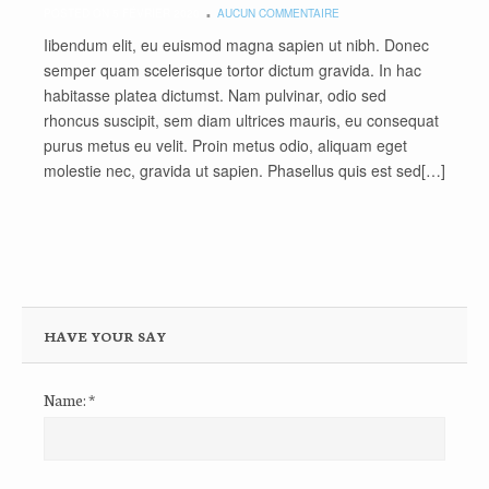
POSTED ON 5 FÉVRIER 2020
AUCUN COMMENTAIRE
Iibendum elit, eu euismod magna sapien ut nibh. Donec
semper quam scelerisque tortor dictum gravida. In hac
habitasse platea dictumst. Nam pulvinar, odio sed
rhoncus suscipit, sem diam ultrices mauris, eu consequat
purus metus eu velit. Proin metus odio, aliquam eget
molestie nec, gravida ut sapien. Phasellus quis est sed[…]
HAVE YOUR SAY
Name:
*