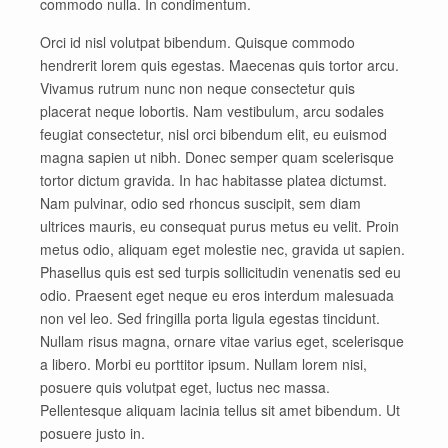
commodo nulla. In condimentum.
Orci id nisl volutpat bibendum. Quisque commodo
hendrerit lorem quis egestas. Maecenas quis tortor arcu.
Vivamus rutrum nunc non neque consectetur quis
placerat neque lobortis. Nam vestibulum, arcu sodales
feugiat consectetur, nisl orci bibendum elit, eu euismod
magna sapien ut nibh. Donec semper quam scelerisque
tortor dictum gravida. In hac habitasse platea dictumst.
Nam pulvinar, odio sed rhoncus suscipit, sem diam
ultrices mauris, eu consequat purus metus eu velit. Proin
metus odio, aliquam eget molestie nec, gravida ut sapien.
Phasellus quis est sed turpis sollicitudin venenatis sed eu
odio. Praesent eget neque eu eros interdum malesuada
non vel leo. Sed fringilla porta ligula egestas tincidunt.
Nullam risus magna, ornare vitae varius eget, scelerisque
a libero. Morbi eu porttitor ipsum. Nullam lorem nisi,
posuere quis volutpat eget, luctus nec massa.
Pellentesque aliquam lacinia tellus sit amet bibendum. Ut
posuere justo in.