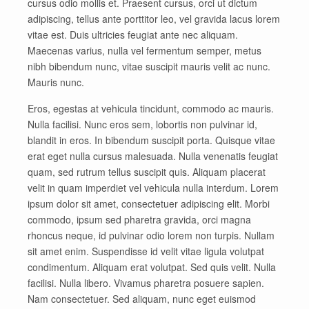
cursus odio mollis et. Praesent cursus, orci ut dictum
adipiscing, tellus ante porttitor leo, vel gravida lacus lorem
vitae est. Duis ultricies feugiat ante nec aliquam.
Maecenas varius, nulla vel fermentum semper, metus
nibh bibendum nunc, vitae suscipit mauris velit ac nunc.
Mauris nunc.
Eros, egestas at vehicula tincidunt, commodo ac mauris.
Nulla facilisi. Nunc eros sem, lobortis non pulvinar id,
blandit in eros. In bibendum suscipit porta. Quisque vitae
erat eget nulla cursus malesuada. Nulla venenatis feugiat
quam, sed rutrum tellus suscipit quis. Aliquam placerat
velit in quam imperdiet vel vehicula nulla interdum. Lorem
ipsum dolor sit amet, consectetuer adipiscing elit. Morbi
commodo, ipsum sed pharetra gravida, orci magna
rhoncus neque, id pulvinar odio lorem non turpis. Nullam
sit amet enim. Suspendisse id velit vitae ligula volutpat
condimentum. Aliquam erat volutpat. Sed quis velit. Nulla
facilisi. Nulla libero. Vivamus pharetra posuere sapien.
Nam consectetuer. Sed aliquam, nunc eget euismod