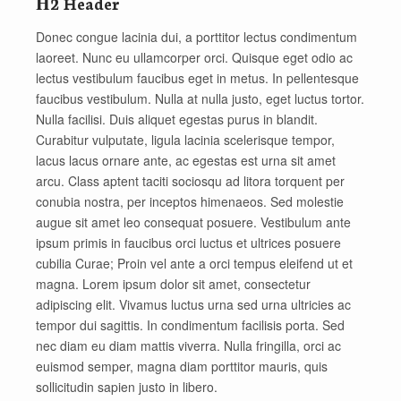
Η2 Header
Donec congue lacinia dui, a porttitor lectus condimentum
laoreet. Nunc eu ullamcorper orci. Quisque eget odio ac
lectus vestibulum faucibus eget in metus. In pellentesque
faucibus vestibulum. Nulla at nulla justo, eget luctus tortor.
Nulla facilisi. Duis aliquet egestas purus in blandit.
Curabitur vulputate, ligula lacinia scelerisque tempor,
lacus lacus ornare ante, ac egestas est urna sit amet
arcu. Class aptent taciti sociosqu ad litora torquent per
conubia nostra, per inceptos himenaeos. Sed molestie
augue sit amet leo consequat posuere. Vestibulum ante
ipsum primis in faucibus orci luctus et ultrices posuere
cubilia Curae; Proin vel ante a orci tempus eleifend ut et
magna. Lorem ipsum dolor sit amet, consectetur
adipiscing elit. Vivamus luctus urna sed urna ultricies ac
tempor dui sagittis. In condimentum facilisis porta. Sed
nec diam eu diam mattis viverra. Nulla fringilla, orci ac
euismod semper, magna diam porttitor mauris, quis
sollicitudin sapien justo in libero.