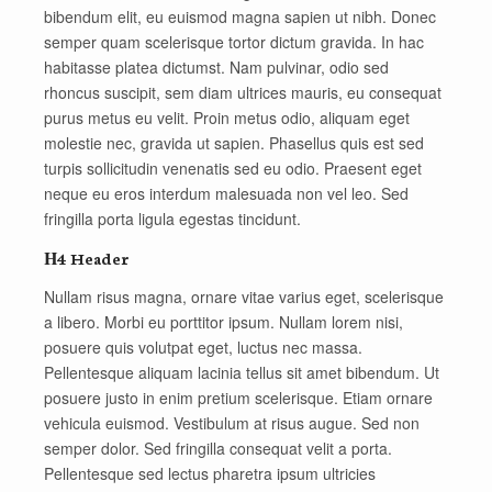
bibendum elit, eu euismod magna sapien ut nibh. Donec
semper quam scelerisque tortor dictum gravida. In hac
habitasse platea dictumst. Nam pulvinar, odio sed
rhoncus suscipit, sem diam ultrices mauris, eu consequat
purus metus eu velit. Proin metus odio, aliquam eget
molestie nec, gravida ut sapien. Phasellus quis est sed
turpis sollicitudin venenatis sed eu odio. Praesent eget
neque eu eros interdum malesuada non vel leo. Sed
fringilla porta ligula egestas tincidunt.
Η4 Header
Nullam risus magna, ornare vitae varius eget, scelerisque
a libero. Morbi eu porttitor ipsum. Nullam lorem nisi,
posuere quis volutpat eget, luctus nec massa.
Pellentesque aliquam lacinia tellus sit amet bibendum. Ut
posuere justo in enim pretium scelerisque. Etiam ornare
vehicula euismod. Vestibulum at risus augue. Sed non
semper dolor. Sed fringilla consequat velit a porta.
Pellentesque sed lectus pharetra ipsum ultricies