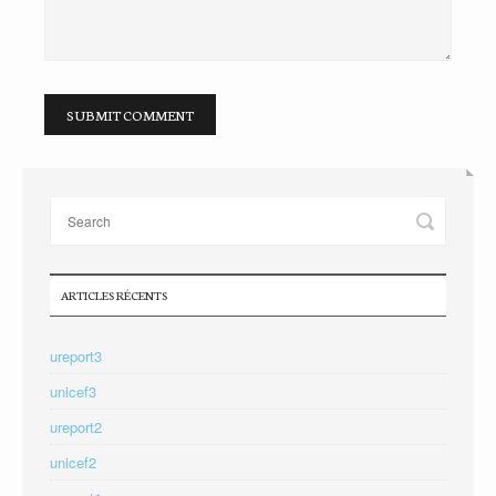
ARTICLES RÉCENTS
ureport3
unicef3
ureport2
unicef2